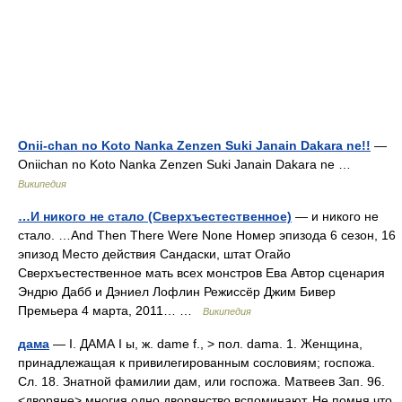
Onii-chan no Koto Nanka Zenzen Suki Janain Dakara ne!!
—
Oniichan no Koto Nanka Zenzen Suki Janain Dakara ne …
Википедия
…И никого не стало (Сверхъестественное)
— и никого не
стало. …And Then There Were None Номер эпизода 6 сезон, 16
эпизод Место действия Сандаски, штат Огайо
Сверхъестественное мать всех монстров Ева Автор сценария
Эндрю Дабб и Дэниел Лофлин Режиссёр Джим Бивер
Премьера 4 марта, 2011… …
Википедия
дама
— I. ДАМА I ы, ж. dame f., > пол. dama. 1. Женщина,
принадлежащая к привилегированным сословиям; госпожа.
Сл. 18. Знатной фамилии дам, или госпожа. Матвеев Зап. 96.
<дворяне> многия одно дворянство вспоминают, Не помня что