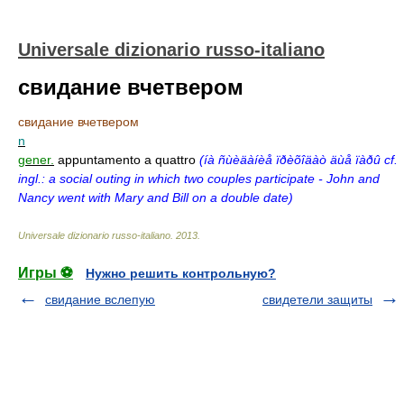
Universale dizionario russo-italiano
свидание вчетвером
свидание вчетвером
n
gener.
appuntamento a quattro
(íà ñùèäàíèå ïðèõîäàò äùå ïàðû cf.
ingl.: a social outing in which two couples participate - John and
Nancy went with Mary and Bill on a double date)
Universale dizionario russo-italiano
.
2013
.
Игры ⚽
Нужно решить контрольную?
свидание вслепую
свидетели защиты