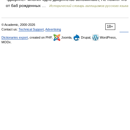
от баб рожденных …
Исторический словарь галлицизмов русского языка
© Academic, 2000-2026
18+
Contact us:
Technical Support
,
Advertising
Dictionaries export
, created on PHP,
Joomla,
Drupal,
WordPress,
MODx.